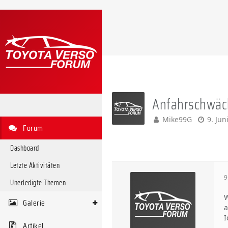
Anfahrschwäch
Mike99G
9. Jun
Forum
Dashboard
Letzte Aktivitäten
9
Unerledigte Themen
W
Galerie
a
I
Artikel