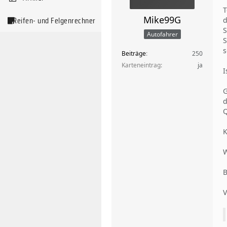
T
Mike99G
Reifen- und Felgenrechner
d
S
Autofahrer
S
s
Beiträge
250
Karteneintrag
ja
I
G
d
Q
K
W
B
V