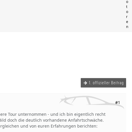
o
t
o
r
e
n
1. offizieller Beitrag
#1
ere Tour unternommen - und ich bin eigentlich recht
ild doch die deutlich vorhandene Anfahrtschwäche.
l vergleichen und von euren Erfahrungen berichten: