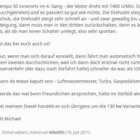
empo 50 innerorts im 4. Gang - der Motor dreht mit 1400 U/Min. D
urchgetreten) und es passiert so gut wie nichts. Die Drehzahl st
chub, die Drehzahl steigt sehr schnell an - und zwar gewaltig bis 
teigung, dann muss man in den dritten zurückschalten, denn es ko
o, als ob man einen Schalter umlegt, also sehr spontan.
st das bei euch auch so?
ut, wenn man sich darauf einstellt, dann fährt man automatisch h
em zweiten durchschlichen, weil ich dann doch erstmal nicht runt
uerverkehr (der dazu noch Vorfahrt hatte) schneller da war, als ic
ann da etwas kaputt sein - Luftmassenmesser, Turbo, Gaspedalsens
erde das mal beim Freundlichen ansprechen, hätte im Vorfeld abe
ei meinem Diesel handelt es sich übrigens um die 130 kw-Variant
G Michael
Einmal editiert, zuletzt von
Mike99G
(
10. Juni 2011
)