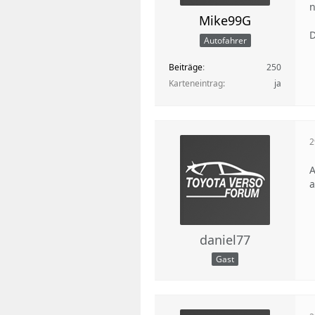
n
Mike99G
D
Autofahrer
Beiträge
250
Karteneintrag
ja
2
A
a
daniel77
Gast