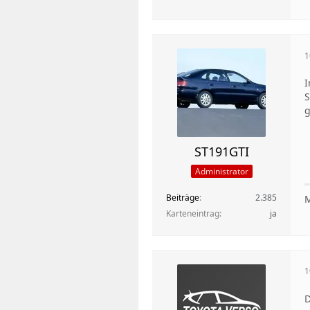
1
I
S
g
ST191GTI
Administrator
Beiträge
2.385
M
Karteneintrag
ja
1
D