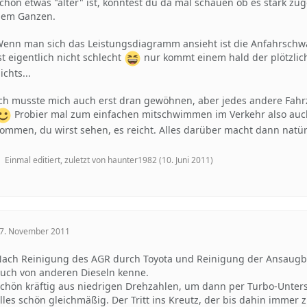
chon etwas "älter" ist, könntest du da mal schauen ob es stark zu
dem Ganzen.
enn man sich das Leistungsdiagramm ansieht ist die Anfahrschwä
st eigentlich nicht schlecht
nur kommt einem hald der plötzlic
ichts...
ch musste mich auch erst dran gewöhnen, aber jedes andere Fahr
Probier mal zum einfachen mitschwimmen im Verkehr also auch
ommen, du wirst sehen, es reicht. Alles darüber macht dann natür
Einmal editiert, zuletzt von haunter1982 (
10. Juni 2011
)
7. November 2011
ach Reinigung des AGR durch Toyota und Reinigung der Ansaugbr
uch von anderen Dieseln kenne.
chön kräftig aus niedrigen Drehzahlen, um dann per Turbo-Unters
lles schön gleichmäßig. Der Tritt ins Kreutz, der bis dahin immer 