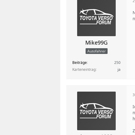
2
N
n
Mike99G
Autofahrer
Beiträge
250
Karteneintrag
ja
3
I
n
h
Z