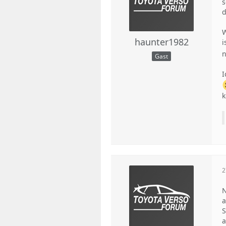
s
W
haunter1982
i
n
Gast
I
k
2
N
a
S
a