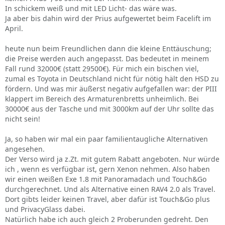
In schickem weiß und mit LED Licht- das wäre was.
Ja aber bis dahin wird der Prius aufgewertet beim Facelift im
April.
heute nun beim Freundlichen dann die kleine Enttäuschung;
die Preise werden auch angepasst. Das bedeutet in meinem
Fall rund 32000€ (statt 29500€). Für mich ein bischen viel,
zumal es Toyota in Deutschland nicht für nötig hält den HSD zu
fördern. Und was mir äußerst negativ aufgefallen war: der PIII
klappert im Bereich des Armaturenbretts unheimlich. Bei
30000€ aus der Tasche und mit 3000km auf der Uhr sollte das
nicht sein!
Ja, so haben wir mal ein paar familientaugliche Alternativen
angesehen.
Der Verso wird ja z.Zt. mit gutem Rabatt angeboten. Nur würde
ich , wenn es verfügbar ist, gern Xenon nehmen. Also haben
wir einen weißen Exe 1.8 mit Panoramadach und Touch&Go
durchgerechnet. Und als Alternative einen RAV4 2.0 als Travel.
Dort gibts leider keinen Travel, aber dafür ist Touch&Go plus
und PrivacyGlass dabei.
Natürlich habe ich auch gleich 2 Proberunden gedreht. Den