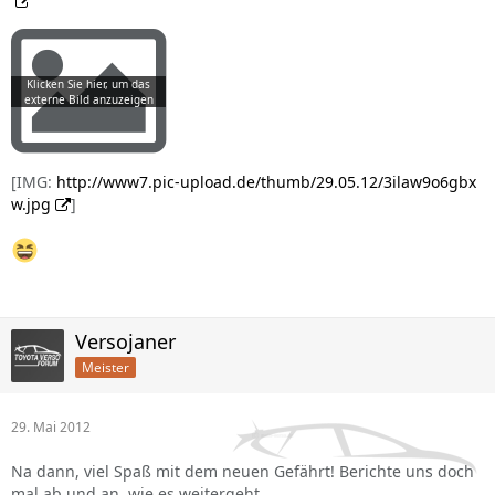
[IMG:
http://www7.pic-upload.de/thumb/29.05.12/3ilaw9o6gbx
w.jpg
]
Versojaner
Meister
29. Mai 2012
Na dann, viel Spaß mit dem neuen Gefährt! Berichte uns doch
mal ab und an, wie es weitergeht........