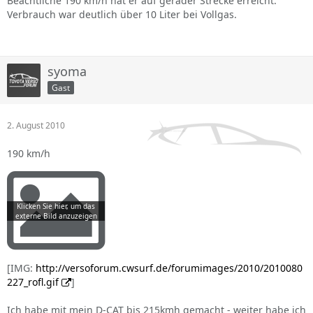
Beachtliche 190 km/h hat er auf gerader Strecke erreicht.
Verbrauch war deutlich über 10 Liter bei Vollgas.
syoma
Gast
2. August 2010
190 km/h
[IMG:
http://versoforum.cwsurf.de/forumimages/2010/2010080
227_rofl.gif
]
Ich habe mit mein D-CAT bis 215kmh gemacht - weiter habe ich