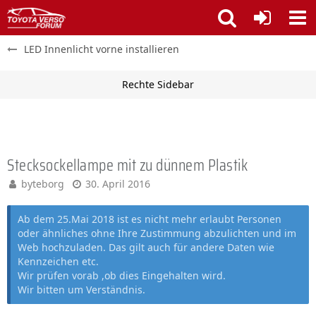
LED Innenlicht vorne installieren
Stecksockellampe mit zu dünnem Plastik
byteborg
30. April 2016
Ab dem 25.Mai 2018 ist es nicht mehr erlaubt Personen
oder ähnliches ohne Ihre Zustimmung abzulichten und im
Web hochzuladen. Das gilt auch für andere Daten wie
Kennzeichen etc.
Wir prüfen vorab ,ob dies Eingehalten wird.
Wir bitten um Verständnis.