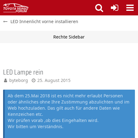
LED Innenlicht vorne installieren
LED Lampe rein
byteborg
25. August 2015
Ab dem 25.Mai 2018 ist es nicht mehr erlaubt Personen
oder ähnliches ohne Ihre Zustimmung abzulichten und im
Web hochzuladen. Das gilt auch für andere Daten wie
Kennzeichen etc.
Wir prüfen vorab ,ob dies Eingehalten wird.
Wir bitten um Verständnis.