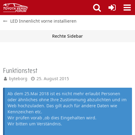
LED Innenlicht vorne installieren
Funktionstest
byteborg
25. August 2015
Ab dem 25.Mai 2018 ist es nicht mehr erlaubt Personen
oder ähnliches ohne Ihre Zustimmung abzulichten und im
Web hochzuladen. Das gilt auch für andere Daten wie
Kennzeichen etc.
Wir prüfen vorab ,ob dies Eingehalten wird.
Wir bitten um Verständnis.