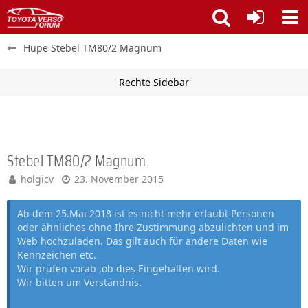
Hupe Stebel TM80/2 Magnum
Stebel TM80/2 Magnum
holgicv
23. November 2015
Ab dem 25.Mai 2018 ist es nicht mehr erlaubt Personen
oder ähnliches ohne Ihre Zustimmung abzulichten und im
Web hochzuladen. Das gilt auch für andere Daten wie
Kennzeichen etc.
Wir prüfen vorab ,ob dies Eingehalten wird.
Wir bitten um Verständnis.