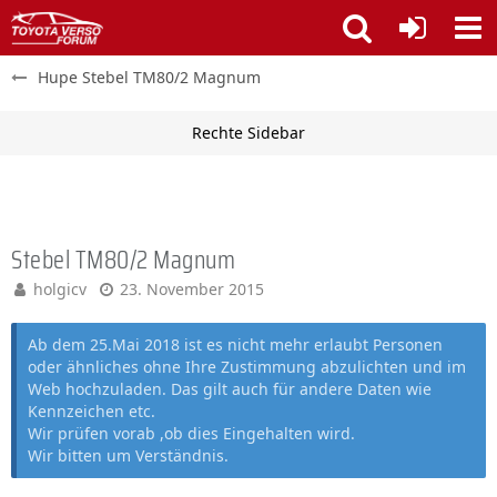
Hupe Stebel TM80/2 Magnum
Stebel TM80/2 Magnum
holgicv
23. November 2015
Ab dem 25.Mai 2018 ist es nicht mehr erlaubt Personen
oder ähnliches ohne Ihre Zustimmung abzulichten und im
Web hochzuladen. Das gilt auch für andere Daten wie
Kennzeichen etc.
Wir prüfen vorab ,ob dies Eingehalten wird.
Wir bitten um Verständnis.