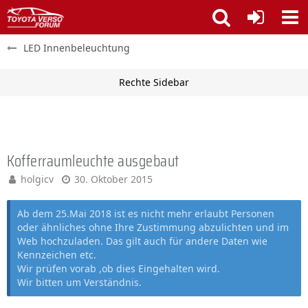
LED Innenbeleuchtung
Kofferraumleuchte ausgebaut
holgicv
30. Oktober 2015
Ab dem 25.Mai 2018 ist es nicht mehr erlaubt Personen
oder ähnliches ohne Ihre Zustimmung abzulichten und im
Web hochzuladen. Das gilt auch für andere Daten wie
Kennzeichen etc.
Wir prüfen vorab ,ob dies Eingehalten wird.
Wir bitten um Verständnis.