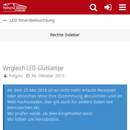
LED Innenbeleuchtung
Vergleich LED-Glühlampe
holgicv
30. Oktober 2015
Ab dem 25.Mai 2018 ist es nicht mehr erlaubt Personen
oder ähnliches ohne Ihre Zustimmung abzulichten und im
Web hochzuladen. Das gilt auch für andere Daten wie
Kennzeichen etc.
Wir prüfen vorab ,ob dies Eingehalten wird.
Wir bitten um Verständnis.