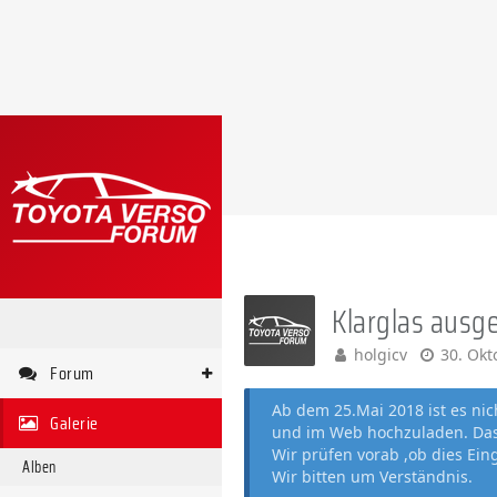
Klarglas ausge
holgicv
30. Okt
Forum
Ab dem 25.Mai 2018 ist es ni
Galerie
und im Web hochzuladen. Das 
Wir prüfen vorab ,ob dies Ein
Alben
Wir bitten um Verständnis.