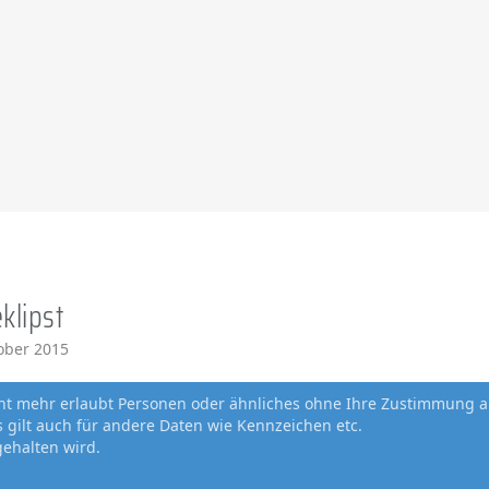
klipst
ober 2015
cht mehr erlaubt Personen oder ähnliches ohne Ihre Zustimmung a
gilt auch für andere Daten wie Kennzeichen etc.
gehalten wird.