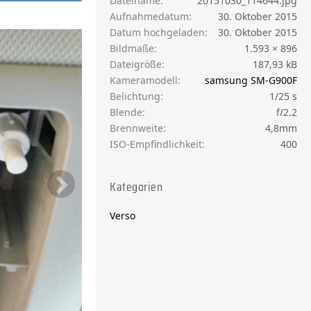
Dateiname
20151030_114644.jpg
Aufnahmedatum
30. Oktober 2015
Datum hochgeladen
30. Oktober 2015
Bildmaße
1.593 × 896
Dateigröße
187,93 kB
Kameramodell
samsung SM-G900F
Belichtung
1/25 s
Blende
f/2.2
Brennweite
4,8mm
ISO-Empfindlichkeit
400
Kategorien
Verso