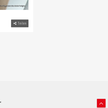
Teilen
™