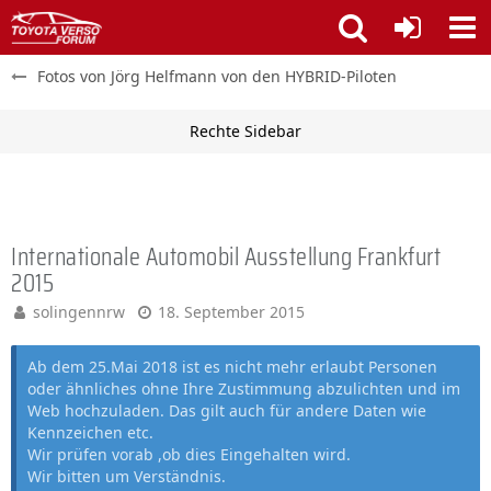
Fotos von Jörg Helfmann von den HYBRID-Piloten
Internationale Automobil Ausstellung Frankfurt
2015
solingennrw
18. September 2015
Ab dem 25.Mai 2018 ist es nicht mehr erlaubt Personen
oder ähnliches ohne Ihre Zustimmung abzulichten und im
Web hochzuladen. Das gilt auch für andere Daten wie
Kennzeichen etc.
Wir prüfen vorab ,ob dies Eingehalten wird.
Wir bitten um Verständnis.