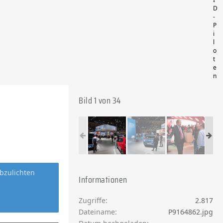
D
-
P
i
l
o
t
e
n
Bild 1 von 34
bzulichten
Informationen
Zugriffe
2.817
Dateiname
P9164862.jpg