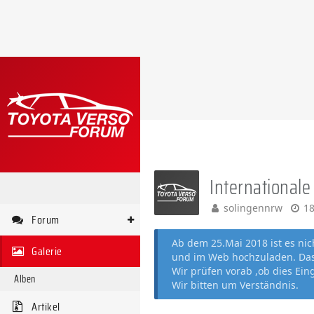
Internationale
solingennrw
18
Forum
Ab dem 25.Mai 2018 ist es ni
Galerie
und im Web hochzuladen. Das 
Wir prüfen vorab ,ob dies Ein
Alben
Wir bitten um Verständnis.
Artikel