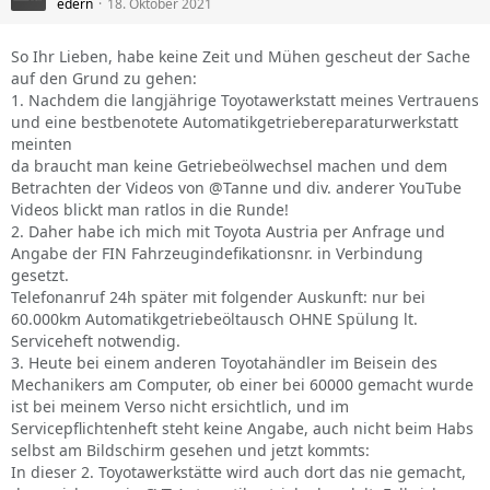
edern
18. Oktober 2021
So Ihr Lieben, habe keine Zeit und Mühen gescheut der Sache
auf den Grund zu gehen:
1. Nachdem die langjährige Toyotawerkstatt meines Vertrauens
und eine bestbenotete Automatikgetriebereparaturwerkstatt
meinten
da braucht man keine Getriebeölwechsel machen und dem
Betrachten der Videos von @Tanne und div. anderer YouTube
Videos blickt man ratlos in die Runde!
2. Daher habe ich mich mit Toyota Austria per Anfrage und
Angabe der FIN Fahrzeugindefikationsnr. in Verbindung
gesetzt.
Telefonanruf 24h später mit folgender Auskunft: nur bei
60.000km Automatikgetriebeöltausch OHNE Spülung lt.
Serviceheft notwendig.
3. Heute bei einem anderen Toyotahändler im Beisein des
Mechanikers am Computer, ob einer bei 60000 gemacht wurde
ist bei meinem Verso nicht ersichtlich, und im
Servicepflichtenheft steht keine Angabe, auch nicht beim Habs
selbst am Bildschirm gesehen und jetzt kommts:
In dieser 2. Toyotawerkstätte wird auch dort das nie gemacht,