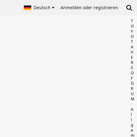
Deutsch
Anmelden oder registrieren
T
O
Y
O
T
A
V
E
R
S
O
F
O
R
U
M
A
l
l
g
e
m