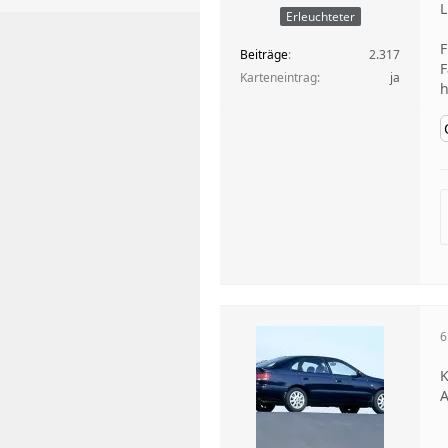
L
Erleuchteter
F
Beiträge
2.317
F
Karteneintrag
ja
h
6
K
A