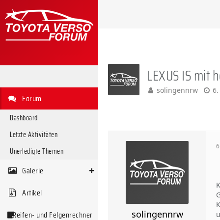
LEXUS IS mit h
solingennrw
6.
Forum
Dashboard
Letzte Aktivitäten
6
Unerledigte Themen
Galerie
K
Artikel
G
K
solingennrw
Reifen- und Felgenrechner
u