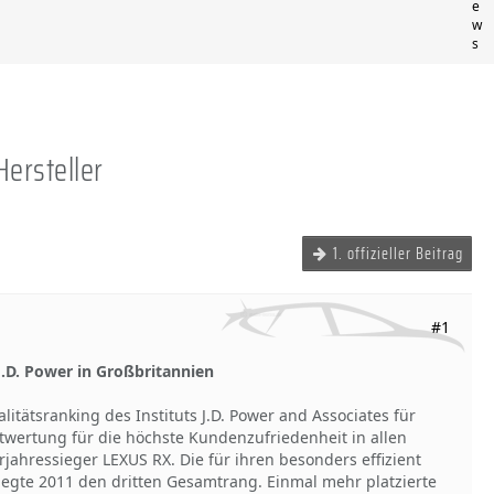
e
w
s
ersteller
1. offizieller Beitrag
#1
 J.D. Power in Großbritannien
litätsranking des Instituts J.D. Power and Associates für
twertung für die höchste Kundenzufriedenheit in allen
jahressieger LEXUS RX. Die für ihren besonders effizient
legte 2011 den dritten Gesamtrang. Einmal mehr platzierte