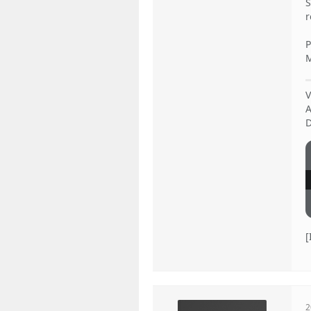
S
r
P
M
V
A
D
2