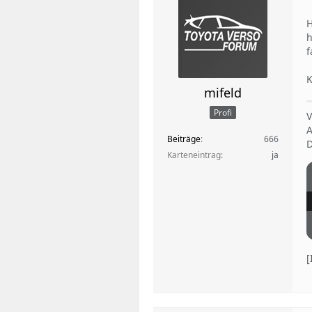
H
h
f
K
mifeld
Profi
V
A
Beiträge
666
D
Karteneintrag
ja