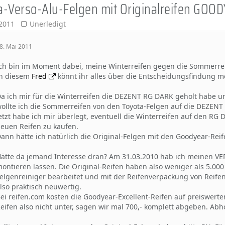
ta-Verso-Alu-Felgen mit Originalreifen GO
 2011
Unerledigt
8. Mai 2011
ch bin im Moment dabei, meine Winterreifen gegen die Sommerrei
n diesem
Fred
könnt ihr alles über die Entscheidungsfindung m
a ich mir für die Winterreifen die DEZENT RG DARK geholt habe u
ollte ich die Sommerreifen von den Toyota-Felgen auf die DEZENT
etzt habe ich mir überlegt, eventuell die Winterreifen auf den R
euen Reifen zu kaufen.
ann hätte ich natürlich die Original-Felgen mit den Goodyear-Reif
ätte da jemand Interesse dran? Am 31.03.2010 hab ich meinen V
ontieren lassen. Die Original-Reifen haben also weniger als 5.0
elgenreiniger bearbeitet und mit der Reifenverpackung von Reife
lso praktisch neuwertig.
ei reifen.com kosten die Goodyear-Excellent-Reifen auf preiswerte
eifen also nicht unter, sagen wir mal 700,- komplett abgeben. A