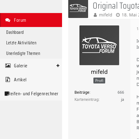
Original Toyo
mifeld
18. Mai
Forum
1
Dashboard
I
Letzte Aktivitäten
I
Unerledigte Themen
D
Galerie
w
mifeld
J
n
Artikel
Profi
D
Beiträge
666
Reifen- und Felgenrechner
H
Karteneintrag
ja
m
F
a
B
R