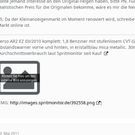
ollte jemand Interesse an den Original-Felgen haben, bitte PN. Für
ealistischen Preis für die Originalen bekomme, wäre es mir die N
S: Da der Kleinanzeigenmarkt im Moment renoviert wird, schreibe
arkt online ist.
erso AR2 EZ 03/2010 komplett: 1,8 Benziner mit stufenlosem CVT-
bstandswarner vorne und hinten, in kristallblau mica metallic. 
urchschnittsverbrauch laut Spritmonitor seit Kauf
[IMG:
http://images.spritmonitor.de/392558.png
]
0. Mai 2011