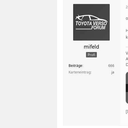
2
o
H
k
mifeld
V
Profi
A
D
Beiträge
666
Karteneintrag
ja