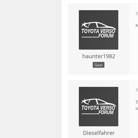
2
N
haunter1982
Gast
2
T
i
Dieselfahrer