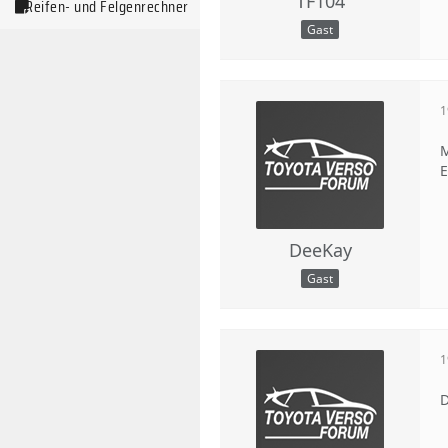
TF104
Reifen- und Felgenrechner
Gast
1
M
E
DeeKay
Gast
1
D