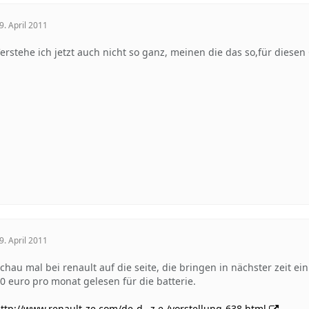
9. April 2011
erstehe ich jetzt auch nicht so ganz, meinen die das so,für diesen 
9. April 2011
chau mal bei renault auf die seite, die bringen in nächster zeit e
0 euro pro monat gelesen für die batterie.
ttp://www.renault-ze.com/de-d…z.e./vorstellung-638.html