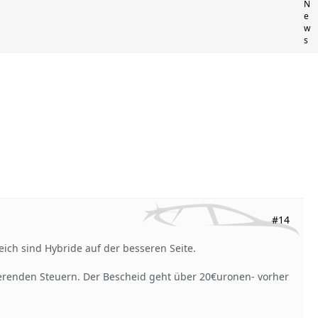
N
e
w
s
#14
eich sind Hybride auf der besseren Seite.
erenden Steuern. Der Bescheid geht über 20€uronen- vorher