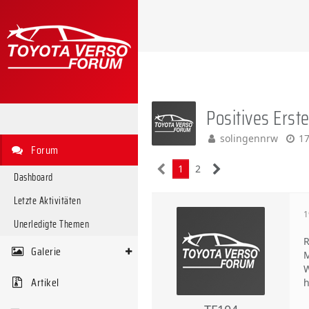
Positives Erst
solingennrw
17
Forum
1
2
Dashboard
Letzte Aktivitäten
1
Unerledigte Themen
R
Galerie
M
W
Artikel
h