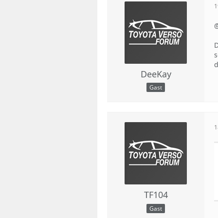
1
D
s
d
DeeKay
Gast
1
TF104
Gast