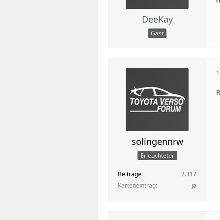
DeeKay
Gast
1
B
solingennrw
Erleuchteter
Beiträge
2.317
Karteneintrag
ja