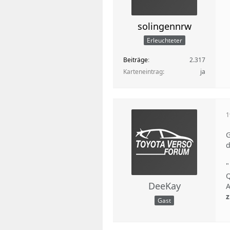
solingennrw
Erleuchteter
Beiträge
2.317
Karteneintrag
ja
1
G
d
"
Q
DeeKay
A
z
Gast