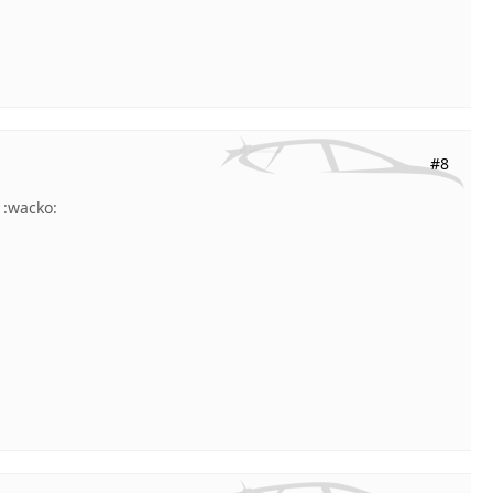
#8
 :wacko: