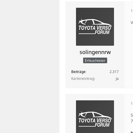
1
V
solingennrw
Erleuchteter
Beiträge
2.317
Karteneintrag
ja
1
S
7
h