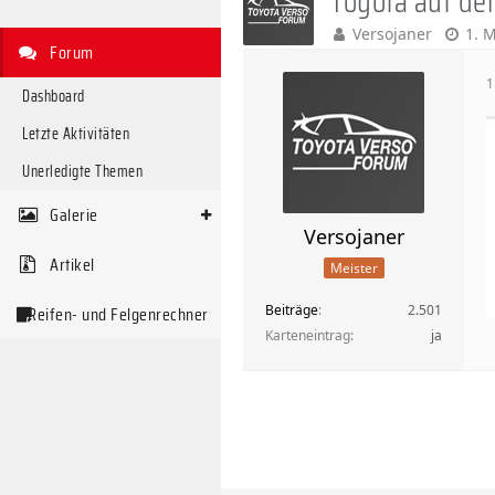
Toyota auf de
Versojaner
1. 
Forum
1
Dashboard
Letzte Aktivitäten
Unerledigte Themen
Galerie
Versojaner
Artikel
Meister
Beiträge
2.501
Reifen- und Felgenrechner
Karteneintrag
ja