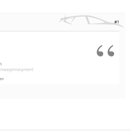
#1
s
Kleinwagensegment
gens iQ
en
für das europäische Autojahr gestellt. Unser
des Hybridantriebs nun auch in das Segment
erzeit auf dem Markt erhältlichen Siebensitzer
ter ausbauen und diese fortschrittliche