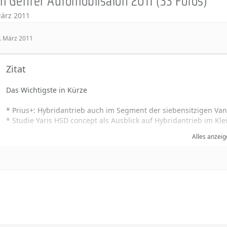
m Genfer Automobilsalon 2011 (33 Fotos)
März 2011
. März 2011
Zitat
Das Wichtigste in Kürze
* Prius+: Hybridantrieb auch im Segment der siebensitzigen Van
* Studie Yaris HSD concept als Ausblick auf Hybridantrieb im 
* iQ EV: Prototyp eines Elektrofahrzeugs auf Basis des Kleinstwa
Alles anzeig
* Premiere des FT-86 II
Auf dem Genfer Automobilsalon werden traditionell die Weichen 
Auftritt steht dabei im Zeichen von Effizienz und Emotion.
Effizienz deshalb, weil Toyota mit dem Prius+ die Sparsamkeit 
der siebensitzigen Vans bringt und dabei die Verbräuche aller d
unterbietet.
Darüber hinaus wird Toyota die Palette seiner Hybridmodelle wei