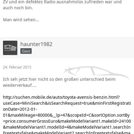
ZV und ein defektes Radio ausnahmslos zufrieden war und
auch noch bin.
Man wird sehen...
haunter1982
Gast
24. Februar 2015
Ich seh jetzt hier nicht so den großen unterschied beim
wiederverkauf....
http://suchen.mobile.de/auto/toyota-avensis-benzin.html?
useCase=MiniSearch&isSearchRequest=true&minFirstRegistrati
onDate=2012-01-
01&maxMileage=80000&__lp=47&scopeId=C&sortOption.sortBy
=price.consumerGrossEuro&makeModelVariant1.makeId=24100
&makeModelVariant1.modelId=4&makeModelVariant1.searchIn
Freetext=false&makeModelVariant2.searchInFreetext=false&ma