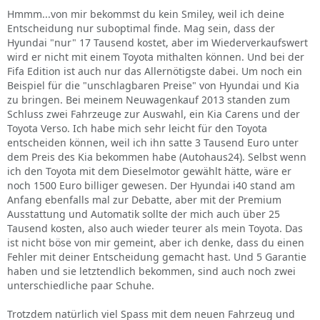
Hmmm...von mir bekommst du kein Smiley, weil ich deine
Entscheidung nur suboptimal finde. Mag sein, dass der
Hyundai "nur" 17 Tausend kostet, aber im Wiederverkaufswert
wird er nicht mit einem Toyota mithalten können. Und bei der
Fifa Edition ist auch nur das Allernötigste dabei. Um noch ein
Beispiel für die "unschlagbaren Preise" von Hyundai und Kia
zu bringen. Bei meinem Neuwagenkauf 2013 standen zum
Schluss zwei Fahrzeuge zur Auswahl, ein Kia Carens und der
Toyota Verso. Ich habe mich sehr leicht für den Toyota
entscheiden können, weil ich ihn satte 3 Tausend Euro unter
dem Preis des Kia bekommen habe (Autohaus24). Selbst wenn
ich den Toyota mit dem Dieselmotor gewählt hätte, wäre er
noch 1500 Euro billiger gewesen. Der Hyundai i40 stand am
Anfang ebenfalls mal zur Debatte, aber mit der Premium
Ausstattung und Automatik sollte der mich auch über 25
Tausend kosten, also auch wieder teurer als mein Toyota. Das
ist nicht böse von mir gemeint, aber ich denke, dass du einen
Fehler mit deiner Entscheidung gemacht hast. Und 5 Garantie
haben und sie letztendlich bekommen, sind auch noch zwei
unterschiedliche paar Schuhe.
Trotzdem natürlich viel Spass mit dem neuen Fahrzeug und