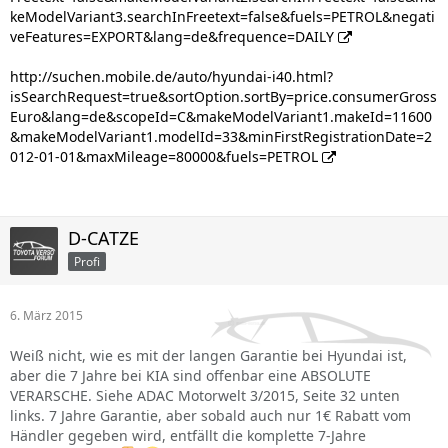
keModelVariant3.searchInFreetext=false&fuels=PETROL&negati
veFeatures=EXPORT&lang=de&frequence=DAILY
http://suchen.mobile.de/auto/hyundai-i40.html?
isSearchRequest=true&sortOption.sortBy=price.consumerGross
Euro&lang=de&scopeId=C&makeModelVariant1.makeId=11600
&makeModelVariant1.modelId=33&minFirstRegistrationDate=2
012-01-01&maxMileage=80000&fuels=PETROL
D-CATZE
Profi
6. März 2015
Weiß nicht, wie es mit der langen Garantie bei Hyundai ist,
aber die 7 Jahre bei KIA sind offenbar eine ABSOLUTE
VERARSCHE. Siehe ADAC Motorwelt 3/2015, Seite 32 unten
links. 7 Jahre Garantie, aber sobald auch nur 1€ Rabatt vom
Händler gegeben wird, entfällt die komplette 7-Jahre