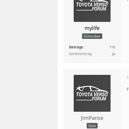
mylife
Schrauber
Beiträge
116
Karteneintrag
ja
1
F
JimPanse
Gast