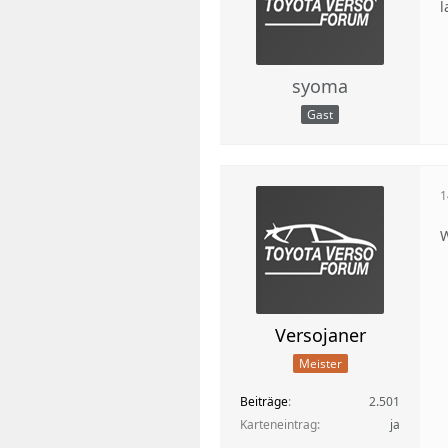
l
syoma
Gast
1
W
Versojaner
Meister
Beiträge
2.501
Karteneintrag
ja