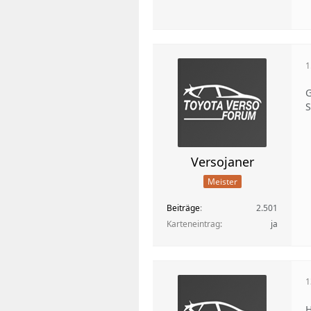
1
G
S
Versojaner
Meister
Beiträge
2.501
Karteneintrag
ja
1
H