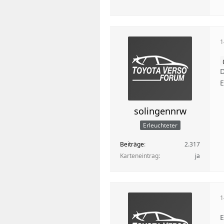
1
D
E
solingennrw
Erleuchteter
Beiträge
2.317
Karteneintrag
ja
1
E