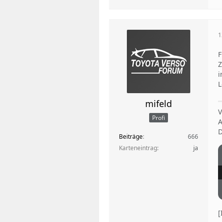
1
F
Z
i
L
mifeld
V
Profi
A
D
Beiträge
666
Karteneintrag
ja