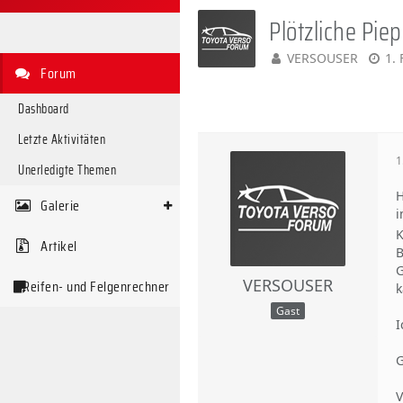
Plötzliche Pie
VERSOUSER
1.
Forum
Dashboard
Letzte Aktivitäten
1
Unerledigte Themen
H
Galerie
i
K
Artikel
B
G
VERSOUSER
Reifen- und Felgenrechner
k
Gast
I