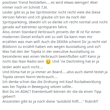
positiven Trend feststellen.....es wird etwas weniger! Aber
immer noch im Schnitt 7,6l.
Leider gibt es ja bei Spritmonitor nicht recht viele die diese
Version fahren und ich glaube ich bin da noch der
Spritsparkönig, obwohl ich so denke ich recht normal und nicht
gerade auf extremes spritsparen fahre.
Also, einen Standard Verbrauch jenseits der 8l ist für einen
modernen Diesel einfach viel zu viel! Da kann man mir
erzählen was man will! Auch die DEKRA scheint Dir ja recht viel
Blödsinn zu erzählt haben von wegen Ausstattung und so?!
Was hat den der Toyota in der executive Ausstattung so
besonderes was einen Verbrauch beeinflußen soll? Kann ja
nicht das Navi Radio sein
Und ´ne Dachreling hat er ja
leider wohl auch nicht....
Und Klima hat er ja immer an Board.....also auch damit testet ja
Toyota seinen Norm-Verbrauch....
Ich denke schon das die Drohung mit Kauf Rückabwicklung
was bei Toyota in Bewegung setzen sollte..
Bist Du im ADAC? Evententuell können dir die da einen Tipp
geben?!
Ansonsten gibt es ja noch diese "autobild hilft...." Rubrik?!