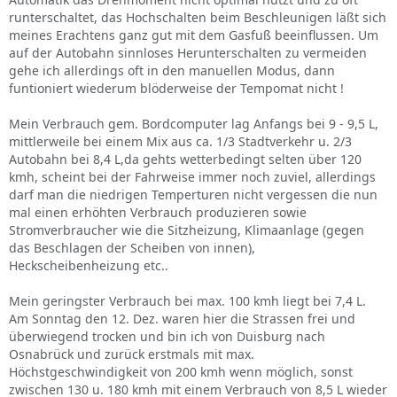
runterschaltet, das Hochschalten beim Beschleunigen läßt sich
meines Erachtens ganz gut mit dem Gasfuß beeinflussen. Um
auf der Autobahn sinnloses Herunterschalten zu vermeiden
gehe ich allerdings oft in den manuellen Modus, dann
funtioniert wiederum blöderweise der Tempomat nicht !
Mein Verbrauch gem. Bordcomputer lag Anfangs bei 9 - 9,5 L,
mittlerweile bei einem Mix aus ca. 1/3 Stadtverkehr u. 2/3
Autobahn bei 8,4 L,da gehts wetterbedingt selten über 120
kmh, scheint bei der Fahrweise immer noch zuviel, allerdings
darf man die niedrigen Temperturen nicht vergessen die nun
mal einen erhöhten Verbrauch produzieren sowie
Stromverbraucher wie die Sitzheizung, Klimaanlage (gegen
das Beschlagen der Scheiben von innen),
Heckscheibenheizung etc..
Mein geringster Verbrauch bei max. 100 kmh liegt bei 7,4 L.
Am Sonntag den 12. Dez. waren hier die Strassen frei und
überwiegend trocken und bin ich von Duisburg nach
Osnabrück und zurück erstmals mit max.
Höchstgeschwindigkeit von 200 kmh wenn möglich, sonst
zwischen 130 u. 180 kmh mit einem Verbrauch von 8,5 L wieder