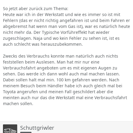
Liter Diesel, bemängelt. Das sollte mit der Zeit etwas
weniger werden ist die Aussage des Werkstattmeisters. Nun
So jetzt aber zurück zum Thema:
denn, ich denke das Wetter und auch die zusätzlichen
Heute war ich in der Werkstatt und wie es immer so ist mit
Stromverbraucher die man jetzt nutzt spielen hier auch eine
Fehlern (das er nicht richtig angefahren ist und beim Fahren er
Rolle. Ansonsten bin ich mit dem Verso zufrieden.
abgebremst hat wenn man vom Gas ist), war es natürlich heute
Sitzheizung ist was tolles. Doch, eines finde ich keine gute
nicht mehr da. Der Typische Vorführeffekt hat wieder
Sache. Spritzwasserdüsen an den Scheinwerfern ist gut,
zugeschlagen. Naja und wo kein Fehler zu sehen ist, ist es
aber nicht "immer". D.h. sobald Scheinwerfer "An" spritzt es
auch schlecht was herauszubekommen.
da immer mit sobald man die Scheiben bespritzt.
Scheinwerferspritzdüsen sind nicht seperat abzuschalten.
Zwecks des Verbrauchs konnte man natürlich auch nichts
Minuspunkt!! Fast täglich fülle ich das Wischwasser auf.
feststellen beim Auslesen. Man hat mir nur eine
Einzige Lösung der Werkstatt.... einen Schalter dazwischen
Verbrauchsfahrt angeboten um es mit eigenen Augen zu
klemmen. Kosten??
sehen. Das werde ich dann wohl auch mal machen lassen.
Dabei sollen halt mal min. 100 km gefahren werden. Nach
Bis dann und Schöne Feiertage
meinem Besuch beim Händler habe ich auch gleich mal bei
Toyota angerufen und meinen Fall geschildert aber die
Khamsin
meinten auch nur das die Werkstatt mal eine Verbrauchsfahrt
machen sollen.
Schuttgriwler