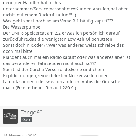
denn,der Händler hat nichts
unternommen(Servicemassnahme=Kunden anrufen,hat aber
nichts
mit einem Rückruf zu tun!!!!!)
Was geht sonst noch so am Verso R 1 häufig kaputt???
Die Wasserpumpe
Der DNPR-Speicercat am 2,2 er,was ich persönlich darauf
zurückführe,das die wenigsten Low Ash Öl benutzten.
Sonst doch nix,oder???Wer was anderes weiss schreibe das
doch mal bitte!
Klar,geht auch mal ein Radio kaputt oder was anderes,aber ist
das bei anderen Fahrzeugen nicht auch so???
Sonst ist der Corolla Verso solide,keine undichten
Kopfdichtungen,keine defekten Nockenwellen oder
Lambdasonden oder was bei anderen Autos die Grätsche
macht(Fensterheber Renault 280 €!)
Tango60
Gast
14. November 2010