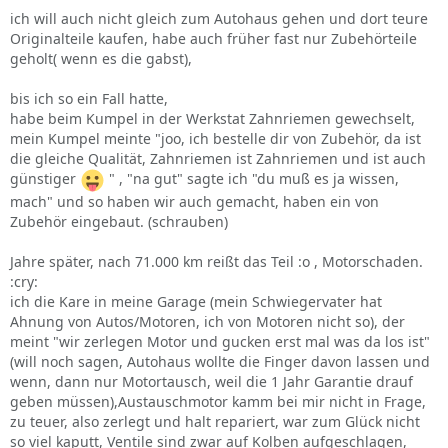
ich will auch nicht gleich zum Autohaus gehen und dort teure
Originalteile kaufen, habe auch früher fast nur Zubehörteile
geholt( wenn es die gabst),
bis ich so ein Fall hatte,
habe beim Kumpel in der Werkstat Zahnriemen gewechselt,
mein Kumpel meinte "joo, ich bestelle dir von Zubehör, da ist
die gleiche Qualität, Zahnriemen ist Zahnriemen und ist auch
günstiger
" , "na gut" sagte ich "du muß es ja wissen,
mach" und so haben wir auch gemacht, haben ein von
Zubehör eingebaut. (schrauben)
Jahre später, nach 71.000 km reißt das Teil :o , Motorschaden.
:cry:
ich die Kare in meine Garage (mein Schwiegervater hat
Ahnung von Autos/Motoren, ich von Motoren nicht so), der
meint "wir zerlegen Motor und gucken erst mal was da los ist"
(will noch sagen, Autohaus wollte die Finger davon lassen und
wenn, dann nur Motortausch, weil die 1 Jahr Garantie drauf
geben müssen),Austauschmotor kamm bei mir nicht in Frage,
zu teuer, also zerlegt und halt repariert, war zum Glück nicht
so viel kaputt, Ventile sind zwar auf Kolben aufgeschlagen,