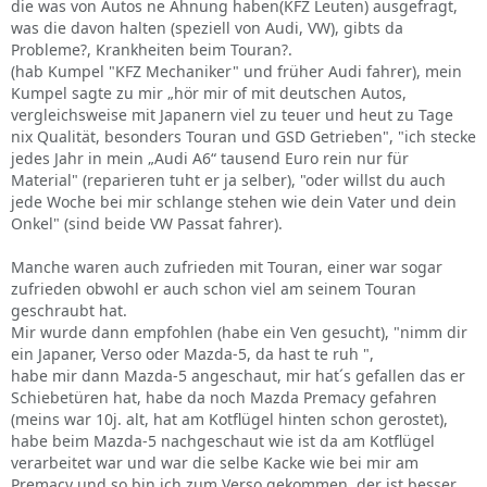
die was von Autos ne Ahnung haben(KFZ Leuten) ausgefragt,
was die davon halten (speziell von Audi, VW), gibts da
Probleme?, Krankheiten beim Touran?.
(hab Kumpel "KFZ Mechaniker" und früher Audi fahrer), mein
Kumpel sagte zu mir „hör mir of mit deutschen Autos,
vergleichsweise mit Japanern viel zu teuer und heut zu Tage
nix Qualität, besonders Touran und GSD Getrieben", "ich stecke
jedes Jahr in mein „Audi A6“ tausend Euro rein nur für
Material" (reparieren tuht er ja selber), "oder willst du auch
jede Woche bei mir schlange stehen wie dein Vater und dein
Onkel" (sind beide VW Passat fahrer).
Manche waren auch zufrieden mit Touran, einer war sogar
zufrieden obwohl er auch schon viel am seinem Touran
geschraubt hat.
Mir wurde dann empfohlen (habe ein Ven gesucht), "nimm dir
ein Japaner, Verso oder Mazda-5, da hast te ruh ",
habe mir dann Mazda-5 angeschaut, mir hat´s gefallen das er
Schiebetüren hat, habe da noch Mazda Premacy gefahren
(meins war 10j. alt, hat am Kotflügel hinten schon gerostet),
habe beim Mazda-5 nachgeschaut wie ist da am Kotflügel
verarbeitet war und war die selbe Kacke wie bei mir am
Premacy und so bin ich zum Verso gekommen, der ist besser