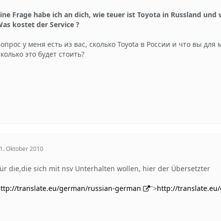
ine Frage habe ich an dich, wie teuer ist Toyota in Russland und
as kostet der Service ?
опрос у меня есть из вас, сколько Toyota в России и что вы для
колько это будет стоить?
1. Oktober 2010
ür die,die sich mit nsv Unterhalten wollen, hier der Übersetzter
ttp://translate.eu/german/russian-german
">
http://translate.e