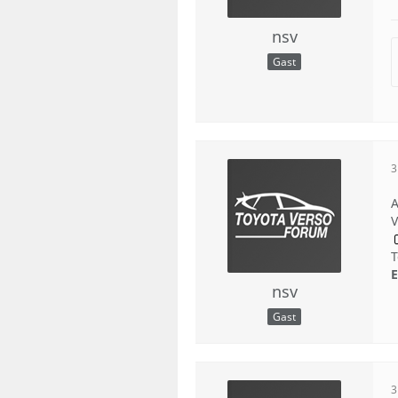
nsv
Gast
3
А
V
Т
E
nsv
Gast
3