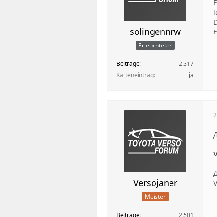
F
l
D
solingennrw
E
Erleuchteter
Beiträge
2.317
Karteneintrag
ja
2
Д
V
Д
Versojaner
V
Meister
Beiträge
2.501