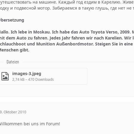
утешествовать на машине. Каждый год ездим в Карелию. Живем
одку и подвесной мотор. Забираемся в такую глушь, где нет не 
Übersetzung
allo. Ich lebe in Moskau. Ich habe das Auto Toyota Verso, 2009. M
it dem Auto zu fahren. Jedes Jahr fahren wir nach Karelien. Wir 
chlauchboot und Munition Außenbordmotor. Steigen Sie in eine W
enschen gibt.
Dateien
images-3.jpeg
2,74 kB – 470 Downloads
9. Oktober 2010
illkommen bei uns im Forum!