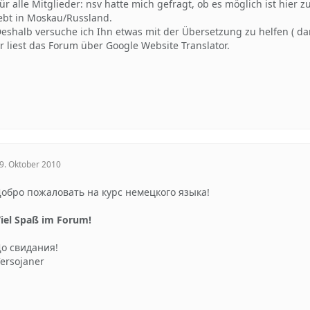
ür alle Mitglieder: nsv hatte mich gefragt, ob es möglich ist hier 
ebt in Moskau/Russland.
eshalb versuche ich Ihn etwas mit der Übersetzung zu helfen ( dan
r liest das Forum über Google Website Translator.
9. Oktober 2010
обро пожаловать на курс немецкого языка!
iel Spaß im Forum!
о свидания!
ersojaner