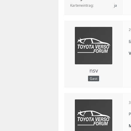
Karteneintrag
ja
2
Б
V
nsv
Gast
3
Р
M