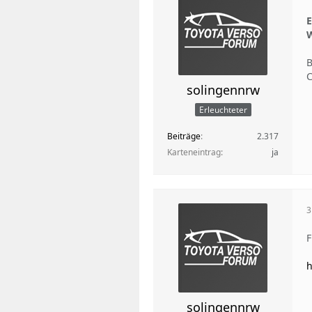
E
W
В
С
solingennrw
Erleuchteter
Beiträge
2.317
Karteneintrag
ja
3
F
h
solingennrw