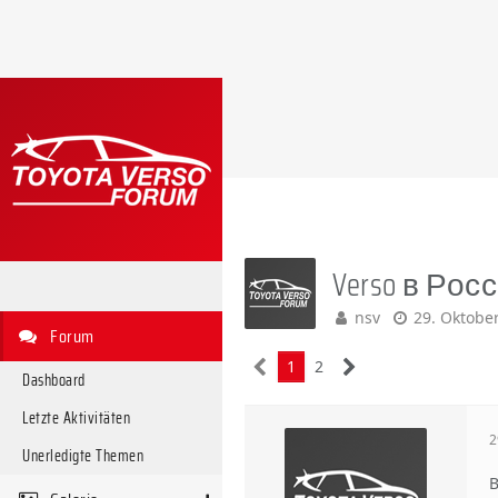
Verso в Росс
nsv
29. Oktobe
Forum
1
2
Dashboard
Letzte Aktivitäten
2
Unerledigte Themen
В