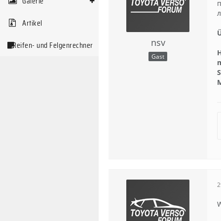
Galerie
п
л
Artikel
nsv
Reifen- und Felgenrechner
H
Gast
m
S
M
2
W