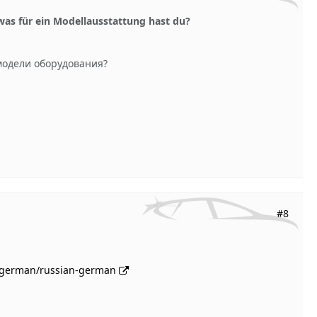
 was für ein Modellausstattung hast du?
 модели оборудования?
#8
u/german/russian-german