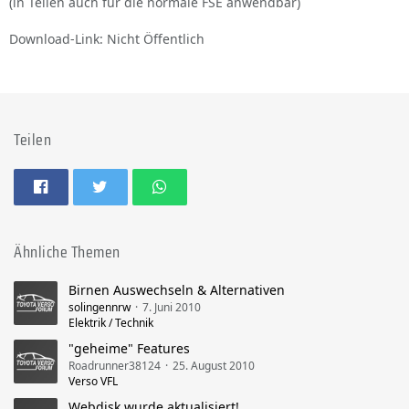
(in Teilen auch für die normale FSE anwendbar)
Download-Link: Nicht Öffentlich
Teilen
Ähnliche Themen
Birnen Auswechseln & Alternativen
solingennrw
7. Juni 2010
Elektrik / Technik
"geheime" Features
Roadrunner38124
25. August 2010
Verso VFL
Webdisk wurde aktualisiert!