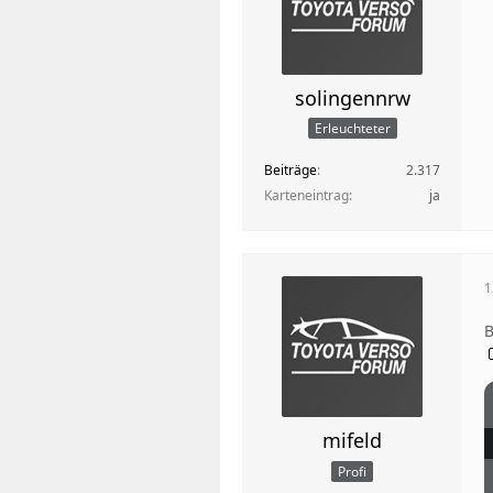
solingennrw
Erleuchteter
Beiträge
2.317
Karteneintrag
ja
1
B
mifeld
Profi