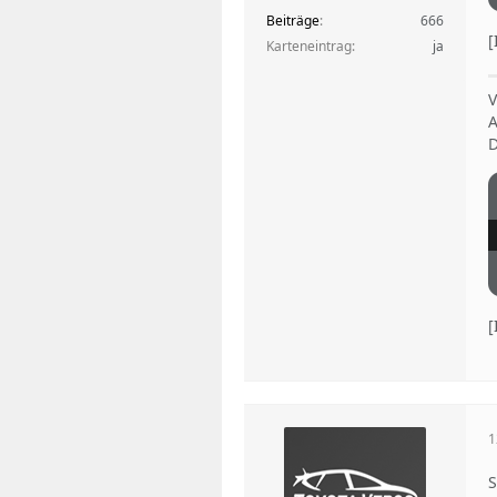
Beiträge
666
Karteneintrag
ja
V
A
D
1
S