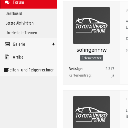
Forum
8
Dashboard
A
Letzte Aktivitäten
E
Unerledigte Themen
D
Galerie
solingennrw
s
Artikel
Erleuchteter
Beiträge
2.317
Reifen- und Felgenrechner
Karteneintrag
ja
1
U
i