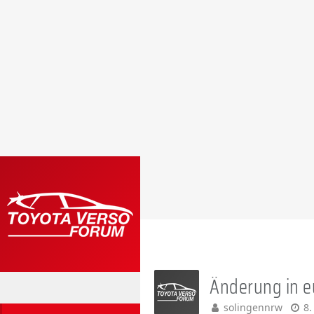
Änderung in e
solingennrw
8.