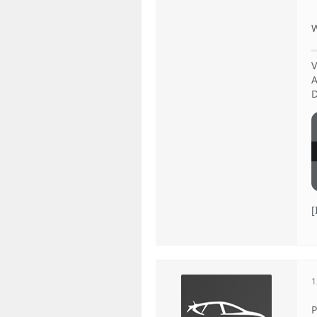
W
V
A
D
1
P