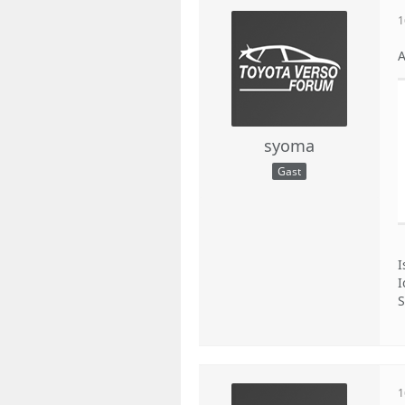
1
A
syoma
Gast
I
I
S
1