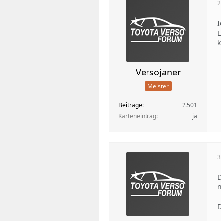
2
I
L
k
Versojaner
Meister
Beiträge
2.501
Karteneintrag
ja
3
D
n
D