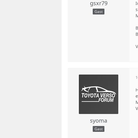
gsxr79
I
s
Gast
M
B
B
V
1
H
e
M
V
syoma
Gast