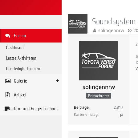
Soundsystem 
solingennrw
20
Forum
2
Dashboard
I
Letzte Aktivitäten
D
Unerledigte Themen
W
Galerie
solingennrw
Artikel
Erleuchteter
Beiträge
2.317
Reifen- und Felgenrechner
Karteneintrag
ja