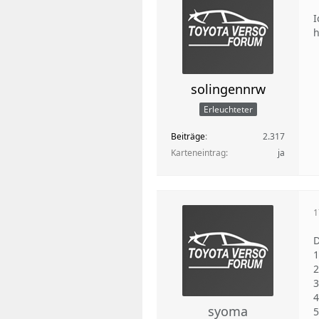
I
h
solingennrw
Erleuchteter
Beiträge
2.317
Karteneintrag
ja
1
D
1
2
3
4
syoma
5