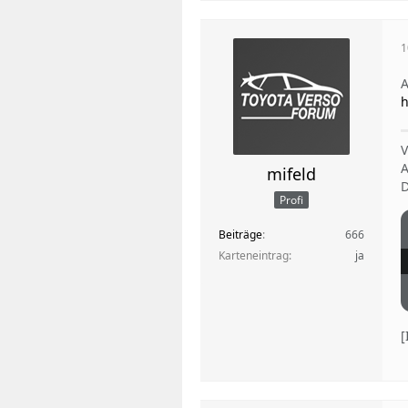
1
A
h
V
A
mifeld
D
Profi
Beiträge
666
Karteneintrag
ja