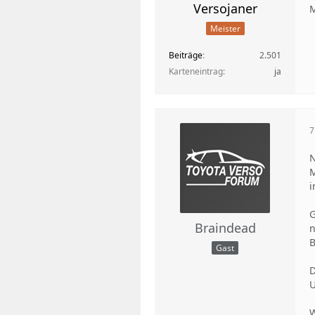
Versojaner
M
Meister
Beiträge
2.501
Karteneintrag
ja
7
N
M
i
G
Braindead
n
B
Gast
D
U
W