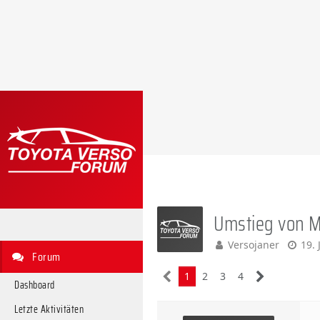
Umstieg von 
Versojaner
19. 
Forum
1
2
3
4
Dashboard
Letzte Aktivitäten