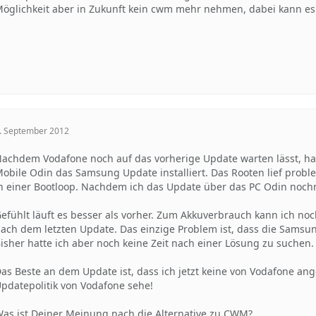
öglichkeit aber in Zukunft kein cwm mehr nehmen, dabei kann es
. September 2012
achdem Vodafone noch auf das vorherige Update warten lässt, h
obile Odin das Samsung Update installiert. Das Rooten lief pro
n einer Bootloop. Nachdem ich das Update über das PC Odin nochma
efühlt läuft es besser als vorher. Zum Akkuverbrauch kann ich noch
ach dem letzten Update. Das einzige Problem ist, dass die Samsun
isher hatte ich aber noch keine Zeit nach einer Lösung zu suchen.
as Beste an dem Update ist, dass ich jetzt keine von Vodafone ang
pdatepolitik von Vodafone sehe!
as ist Deiner Meinung nach die Alternative zu CWM?