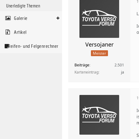
1
Unerledigte Themen
L
Galerie
I
Artikel
o
Versojaner
Reifen- und Felgenrechner
Meister
Beiträge
2.501
Karteneintrag
ja
1
I
i
m
S