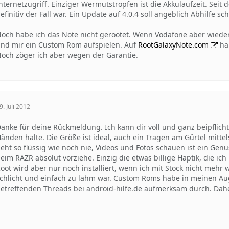
nternetzugriff. Einziger Wermutstropfen ist die Akkulaufzeit. Seit
efinitiv der Fall war. Ein Update auf 4.0.4 soll angeblich Abhilfe sc
och habe ich das Note nicht gerootet. Wenn Vodafone aber wieder
nd mir ein Custom Rom aufspielen. Auf
RootGalaxyNote.com
hab
och zöger ich aber wegen der Garantie.
9. Juli 2012
anke für deine Rückmeldung. Ich kann dir voll und ganz beipflich
änden halte. Die Größe ist ideal, auch ein Tragen am Gürtel mitt
eht so flüssig wie noch nie, Videos und Fotos schauen ist ein Genus
eim RAZR absolut vorziehe. Einzig die etwas billige Haptik, die ich 
oot wird aber nur noch installiert, wenn ich mit Stock nicht mehr
chlicht und einfach zu lahm war. Custom Roms habe in meinen Auge
etreffenden Threads bei android-hilfe.de aufmerksam durch. Dah