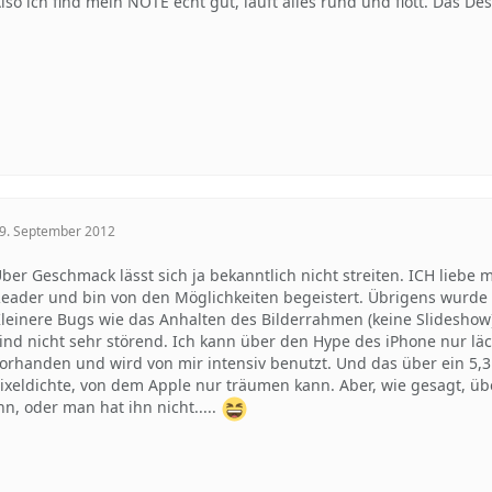
lso ich find mein NOTE echt gut, läuft alles rund und flott. Das De
9. September 2012
ber Geschmack lässt sich ja bekanntlich nicht streiten. ICH liebe 
eader und bin von den Möglichkeiten begeistert. Übrigens wurde
leinere Bugs wie das Anhalten des Bilderrahmen (keine Slidesho
ind nicht sehr störend. Ich kann über den Hype des iPhone nur läch
orhanden und wird von mir intensiv benutzt. Und das über ein 5,3 
ixeldichte, von dem Apple nur träumen kann. Aber, wie gesagt, üb
hn, oder man hat ihn nicht.....