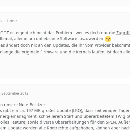
6. Juli 2012
OOT ist eigentlich nicht das Problem - weil es doch nur die
Zugrif
llemal, alleine um unliebsame Software loszuwerden
as ändert doch nix an den Updates, die ihr vom Provider bekommt
olange die originale Firmware und die Kernels laufen, ist doch all
. September 2012
n unsere Note-Besitzer:
s gibt ein ca. 197 MB großes Update (LRQ), dass seit einigen Ta
nergiemanagment, schnellerem Start und überarbeitetem TW gibt e
tolles Feature) sowie diverse Überarbeitungen für den SPEN. Außer
em Update werden alle Rootrechte aufgehoben, können aber nach