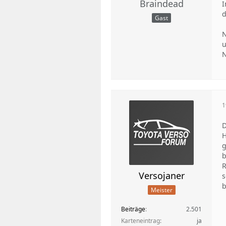
Braindead
I
d
Gast
N
u
N
1
D
H
g
b
R
Versojaner
s
b
Meister
Beiträge
2.501
Karteneintrag
ja