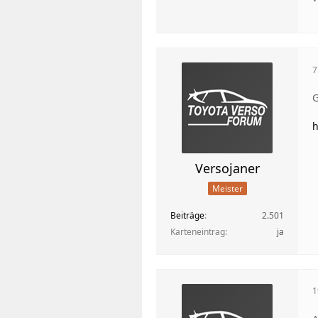
7
G
h
Versojaner
Meister
Beiträge
2.501
Karteneintrag
ja
1