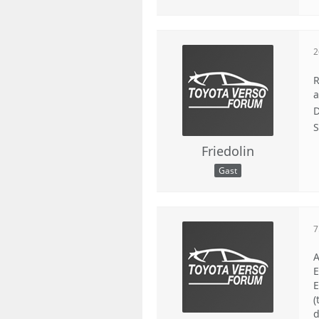
2
R
a
D
S
Friedolin
Gast
7
A
E
E
(
d