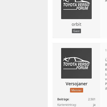
A
orbit
Gast
1
Ü
R
K
s
v
Versojaner
P
i
Meister
Beiträge
2.501
Karteneintrag
ja