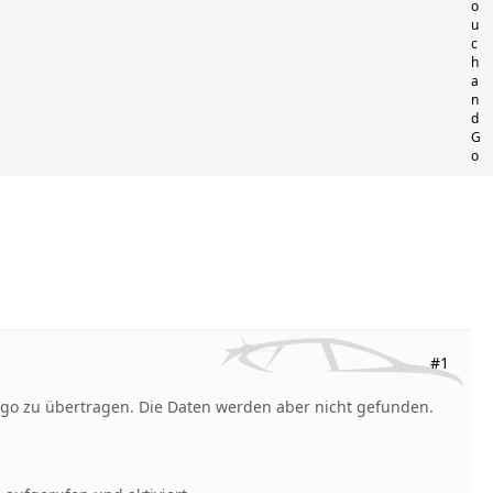
o
u
c
h
a
n
d
G
o
#1
 go zu übertragen. Die Daten werden aber nicht gefunden.