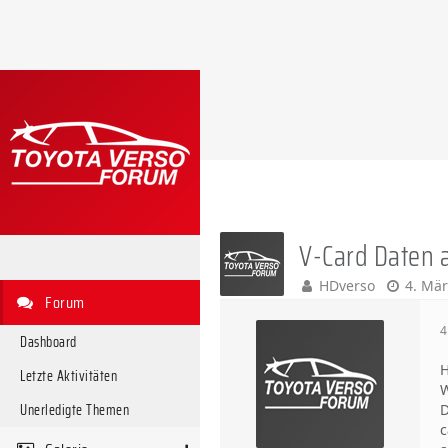
V-Card Daten 
HDverso
4. Mär
Forum
4
Dashboard
H
Letzte Aktivitäten
W
Unerledigte Themen
D
c