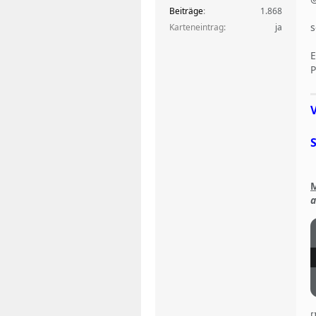
Beiträge
1.868
s
Karteneintrag
ja
E
P
M
a