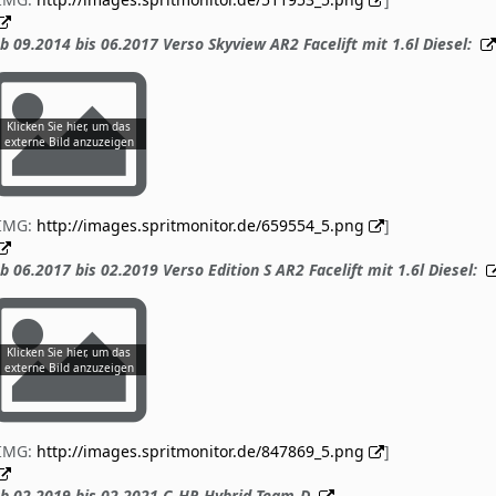
b 09.2014 bis 06.2017 Verso Skyview AR2 Facelift mit 1.6l Diesel:
[IMG:
http://images.spritmonitor.de/659554_5.png
]
b 06.2017 bis 02.2019 Verso Edition S AR2 Facelift mit 1.6l Diesel:
[IMG:
http://images.spritmonitor.de/847869_5.png
]
b 02.2019 bis 02.2021 C-HR Hybrid Team-D