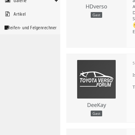
Galerie
a
HDverso
A
D
Artikel
Gast
S
Reifen- und Felgenrechner
E
5
I
T
DeeKay
Gast