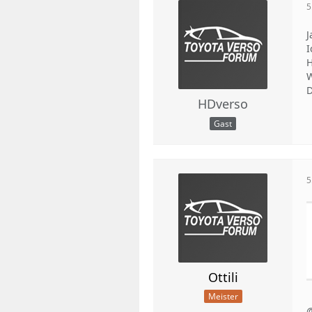
5
J
I
H
W
D
HDverso
Gast
5
Ottili
Meister