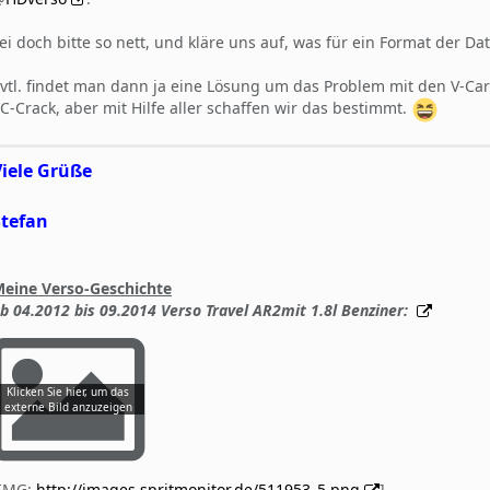
ei doch bitte so nett, und kläre uns auf, was für ein Format der Da
vtl. findet man dann ja eine Lösung um das Problem mit den V-Car
C-Crack, aber mit Hilfe aller schaffen wir das bestimmt.
Viele Grüße
Stefan
eine Verso-Geschichte
b 04.2012 bis 09.2014 Verso Travel AR2mit 1.8l Benziner:
[IMG:
http://images.spritmonitor.de/511953_5.png
]