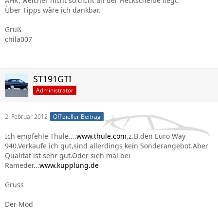
AHK, welcher nicht so dicht an der Heckscheibe liegt.
Über Tipps wäre ich dankbar.
Gruß
chila007
ST191GTI
Administrator
2. Februar 2012
Offizieller Beitrag
Ich empfehle Thule....
www.thule.com
,z.B.den Euro Way
940.Verkaufe ich gut,sind allerdings kein Sonderangebot.Aber
Qualität ist sehr gut.Oder sieh mal bei
Rameder...
www.kupplung.de
Gruss
Der Mod