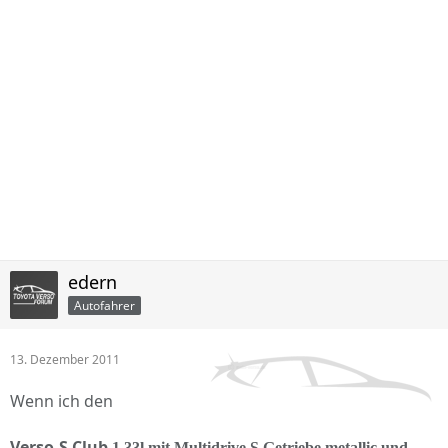
edern
Autofahrer
13. Dezember 2011
Wenn ich den
Verso-S Club
1,33l mit Multidrive S Getriebe
metallic und