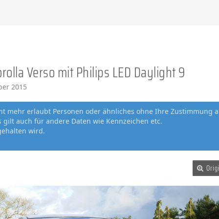
orolla Verso mit Philips LED Daylight 9
ber 2015
cht mehr erlaubt Personen oder ähnliches ohne Ihre Zustimmung a
gilt auch für andere Daten wie Kennzeichen etc.
gehalten wird.
Orig