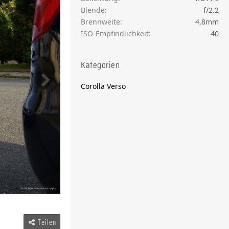
Blende
f/2.2
Brennweite
4,8mm
ISO-Empfindlichkeit
40
Kategorien
Corolla Verso
Teilen