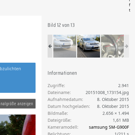
f
t
Bild 12 von 13
bzulichten
Informationen
Zugriffe
2.941
Dateiname
20151008_173154.jpg
Aufnahmedatum
8. Oktober 2015
inalgröße anzeigen
Datum hochgeladen
8. Oktober 2015
Bildmaße
2.656 × 1.494
Dateigröße
1,61 MB
Kameramodell
samsung SM-G900F
Belichtung
1/211 s