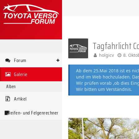
Tagfahrlicht C
holgicv
8. Okto
Forum
Ab dem 25.Mai 2018 ist es ni
Galerie
und im Web hochzuladen. Das 
Wir prüfen vorab ,ob dies Ein
Alben
Wir bitten um Verständnis.
Artikel
Reifen- und Felgenrechner