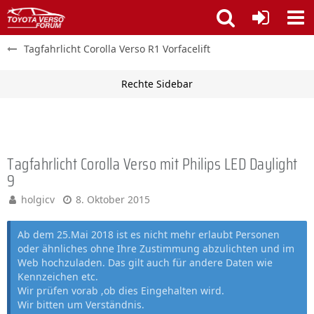
Tagfahrlicht Corolla Verso R1 Vorfacelift
Tagfahrlicht Corolla Verso mit Philips LED Daylight
9
holgicv
8. Oktober 2015
Ab dem 25.Mai 2018 ist es nicht mehr erlaubt Personen
oder ähnliches ohne Ihre Zustimmung abzulichten und im
Web hochzuladen. Das gilt auch für andere Daten wie
Kennzeichen etc.
Wir prüfen vorab ,ob dies Eingehalten wird.
Wir bitten um Verständnis.