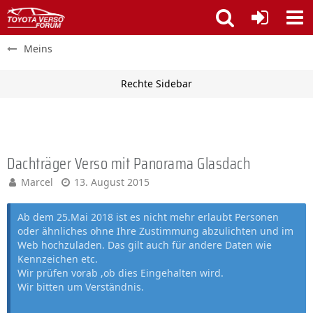
Meins
Dachträger Verso mit Panorama Glasdach
Marcel
13. August 2015
Ab dem 25.Mai 2018 ist es nicht mehr erlaubt Personen
oder ähnliches ohne Ihre Zustimmung abzulichten und im
Web hochzuladen. Das gilt auch für andere Daten wie
Kennzeichen etc.
Wir prüfen vorab ,ob dies Eingehalten wird.
Wir bitten um Verständnis.