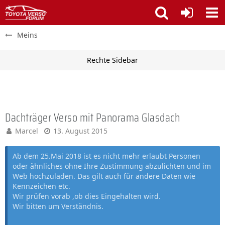
Meins
Dachträger Verso mit Panorama Glasdach
Marcel
13. August 2015
Ab dem 25.Mai 2018 ist es nicht mehr erlaubt Personen
oder ähnliches ohne Ihre Zustimmung abzulichten und im
Web hochzuladen. Das gilt auch für andere Daten wie
Kennzeichen etc.
Wir prüfen vorab ,ob dies Eingehalten wird.
Wir bitten um Verständnis.