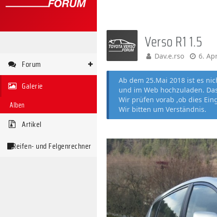
Verso R1 1.5
Dav.e.rso
6. Ap
Forum
Ab dem 25.Mai 2018 ist es ni
Galerie
und im Web hochzuladen. Das 
Wir prüfen vorab ,ob dies Ein
Alben
Wir bitten um Verständnis.
Artikel
Reifen- und Felgenrechner