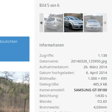
Bild 5 von 6
bzulichten
Informationen
Zugriffe
1.138
Dateiname
20140326_125950.jpg
Aufnahmedatum
26. März 2014
Datum hochgeladen
6. April 2014
Bildmaße
1.000 × 695
Dateigröße
485,9 kB
Kameramodell
SAMSUNG GT-I9100
Belichtung
1/630 s
Blende
f/2.65
Brennweite
4,03mm