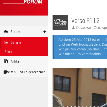
Verso R1 1.2
Dav.e.rso
6. Ap
Forum
Ab dem 25.Mai 2018 ist es ni
Galerie
und im Web hochzuladen. Das 
Wir prüfen vorab ,ob dies Ein
Alben
Wir bitten um Verständnis.
Artikel
Reifen- und Felgenrechner