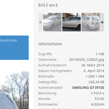
Bild 2 von 6
bzulichten
Informationen
Zugriffe
1.148
Dateiname
20140326_125825.jpg
Aufnahmedatum
26. März 2014
Datum hochgeladen
6. April 2014
Bildmaße
1.000 × 584
Dateigröße
248,24 kB
Kameramodell
SAMSUNG GT-I9100
Belichtung
1/1010 s
Blende
f/2.65
Brennweite
4,03mm