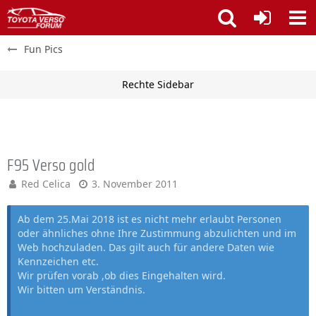
Fun Pics
F95 Verso gold
Red Celica
3. November 2011
Ab dem 25.Mai 2018 ist es nicht mehr erlaubt Personen
oder ähnliches ohne Ihre Zustimmung abzulichten und im
Web hochzuladen. Das gilt auch für andere Daten wie
Kennzeichen etc.
Wir prüfen vorab ,ob dies Eingehalten wird.
Wir bitten um Verständnis.