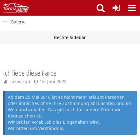
Galerie
Ich liebe diese Farbe
Lukas.zgu
18. Juni 2022
Ab dem 25.Mai 2018 ist es nicht mehr erlaubt Personen
oder ähnliches ohne Ihre Zustimmung abzulichten und im
Web hochzuladen. Das gilt auch für andere Daten wie
Kennzeichen etc.
Wir prüfen vorab ,ob dies Eingehalten wird.
Wir bitten um Verständnis.