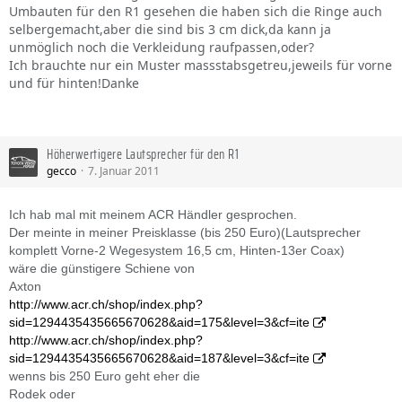
Umbauten für den R1 gesehen die haben sich die Ringe auch
selbergemacht,aber die sind bis 3 cm dick,da kann ja
unmöglich noch die Verkleidung raufpassen,oder?
Ich brauchte nur ein Muster massstabsgetreu,jeweils für vorne
und für hinten!Danke
Höherwertigere Lautsprecher für den R1
gecco
7. Januar 2011
Ich hab mal mit meinem ACR Händler gesprochen.
Der meinte in meiner Preisklasse (bis 250 Euro)(Lautsprecher
komplett Vorne-2 Wegesystem 16,5 cm, Hinten-13er Coax)
wäre die günstigere Schiene von
Axton
http://www.acr.ch/shop/index.php?
sid=1294435435665670628&aid=175&level=3&cf=ite
http://www.acr.ch/shop/index.php?
sid=1294435435665670628&aid=187&level=3&cf=ite
wenns bis 250 Euro geht eher die
Rodek oder