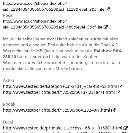
http://www.acr.ch/shop/index.php?
sid=1294435435665670628&aid=1129&level=2&cf=ite
Focal.
http://www.acr.ch/shop/index.php?
sid=1294435435665670628&aid=486&level=3&cf=ite
Ich will da selber lieber nicht Hand anlegen,er würde mir alles
dämmen und einbauen,Endstufer hab ich die Audio Gods 4,2.
Was meint ihr,die MB Quart sind noch teurer,die
Rainbow SAX-
hat er leider nicht die wären der Knaller.
265.20
Was meint ihr welche würdet ihr nehmen,ich möchte nach
möglichkeit alle von einer Marke haben.
Axton
http://www.testeo.de/kategorie…n-2131_-/car-hifi-52.html
http://www.testberichte.de/f/1/2580/50137.23184/1.html
Rodek
http://www.testberichte.de/f/1/2580/664.23249/1.html
Focal
http://www.testeo.de/produkt_t…access-165-a1-316281.html