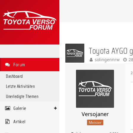
Toyota AYGO g
solingennrw
28
Forum
2
Dashboard
Letzte Aktivitäten
Unerledigte Themen
Galerie
Versojaner
Artikel
Meister