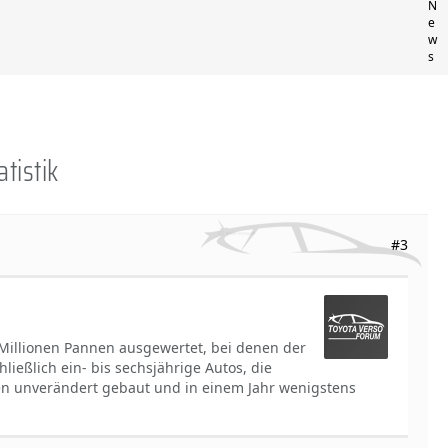
N
e
w
s
tistik
#3
 Millionen Pannen ausgewertet, bei denen der
ießlich ein- bis sechsjährige Autos, die
en unverändert gebaut und in einem Jahr wenigstens