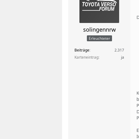
D
solingennrw
Erleuchteter
Beiträge
2.317
Karteneintrag
ja
K
b
P
D
P
E
I