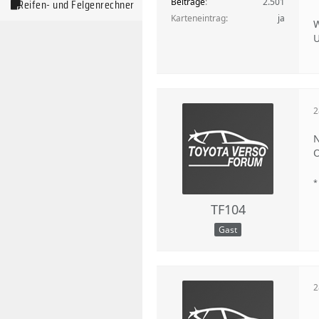
Beiträge
2.501
Reifen- und Felgenrechner
Karteneintrag
ja
W
U
2
N
O
*
TF104
Gast
2