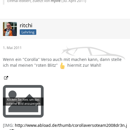
Einmal editiert, zuletzt von
mylife
(
30. April 2011
)
ritchi
Lehrling
1. Mai 2011
Wenn ein "Corolla" Verso auch mit machen kann, dann stelle
ich mal meinen "roten Blitz"
hiermit zur Wahl!
[IMG:
http://www.abload.de/thumb/corollaversoteam2008dr3n.j