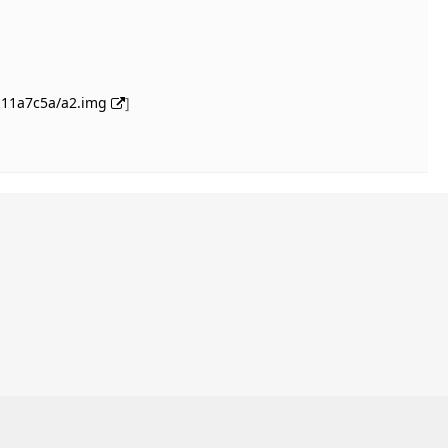
/111a7c5a/a2.img
]