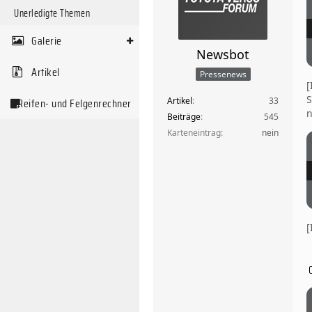
Unerledigte Themen
Galerie
Newsbot
Artikel
Pressenews
S
Artikel
33
Reifen- und Felgenrechner
n
Beiträge
545
Karteneintrag
nein