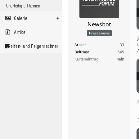
Unerledigte Themen
Galerie
Newsbot
Artikel
Pressenews
E
Artikel
33
Reifen- und Felgenrechner
7
Beiträge
545
Karteneintrag
nein