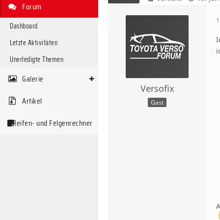
Forum
1
Dashboard
I
Letzte Aktivitäten
i
Unerledigte Themen
Galerie
Versofix
Artikel
Gast
Reifen- und Felgenrechner
A