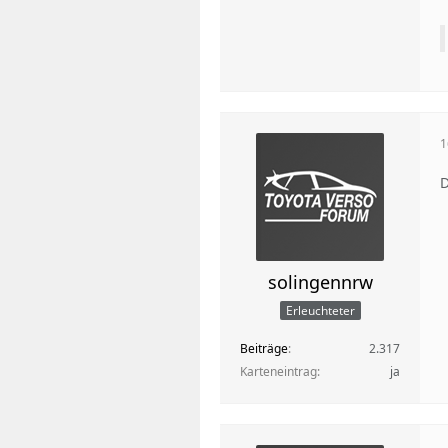
1
D
solingennrw
Erleuchteter
Beiträge
2.317
Karteneintrag
ja