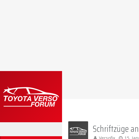
Schriftzüge a
Versofix
15. Ja