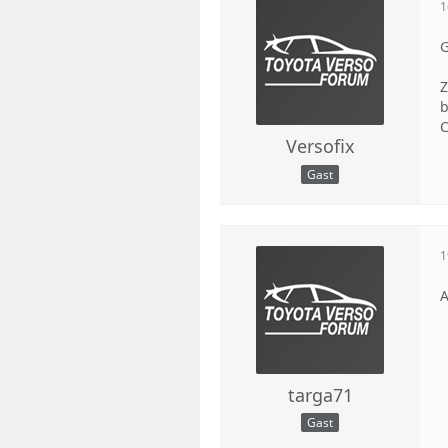
1
G
Z
b
C
Versofix
Gast
1
A
targa71
Gast