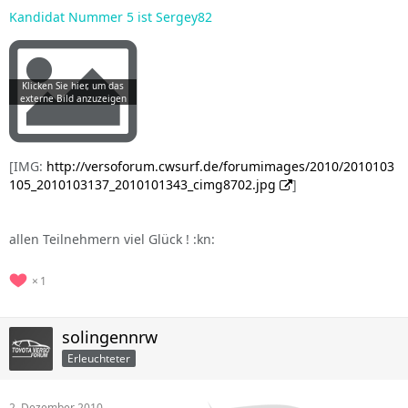
Kandidat Nummer 5 ist Sergey82
[IMG:
http://versoforum.cwsurf.de/forumimages/2010/2010103
105_2010103137_2010101343_cimg8702.jpg
]
allen Teilnehmern viel Glück ! :kn:
1
solingennrw
Erleuchteter
2. Dezember 2010