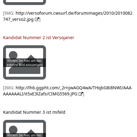
[IMG:
http://versoforum.cwsurf.de/forumimages/2010/2010082
747_verso2.jpg
]
Kandidat Nummer 2 ist Versojaner
[IMG:
http://lh6.ggpht.com/_2rnjwAGQ4wA/THqbG8i8NWI/AAA
AAAAAALI/it5xE3lZafs/CIMG5569.JPG
]
Kandidat Nummer 3 ist mifeld