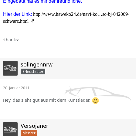
Eingebaut hat es mir der freundliche.
Hier der Link:
http://www.haweko24.de/navi-ko…so-bj-042009-
schwarz.html
:thanks:
solingennrw
Erleuchteter
20. Januar 2011
Hey, das sieht gut aus mit dem Kunstleder.
Versojaner
Meister