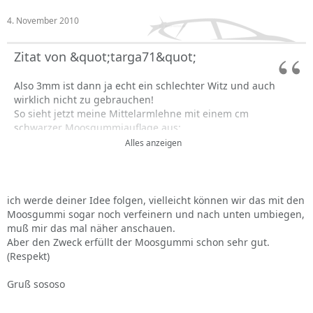
4. November 2010
Zitat von &quot;targa71&quot;
Also 3mm ist dann ja echt ein schlechter Witz und auch
wirklich nicht zu gebrauchen!
So sieht jetzt meine Mittelarmlehne mit einem cm
schwarzer Moosgummiauflage aus:
Alles anzeigen
ich werde deiner Idee folgen, vielleicht können wir das mit den
Moosgummi sogar noch verfeinern und nach unten umbiegen,
muß mir das mal näher anschauen.
Aber den Zweck erfüllt der Moosgummi schon sehr gut.
[IMG:
http://versoforum.cwsurf.de/forumimages/2010/20101
(Respekt)
10306_pb030038_k.jpg
]
Gruß sososo
Wer jetzt sagt das sieht billig aus ......dem kann ich nur
sagen: Es passt sich nahtlos ins sonstige Qualitätsgefüge
des Verso Innenraum an!