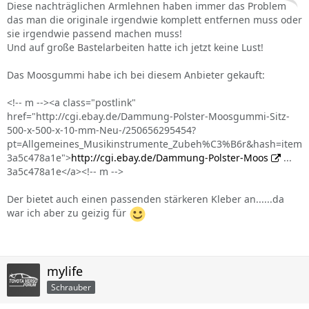
Diese nachträglichen Armlehnen haben immer das Problem
das man die originale irgendwie komplett entfernen muss oder
sie irgendwie passend machen muss!
Und auf große Bastelarbeiten hatte ich jetzt keine Lust!
Das Moosgummi habe ich bei diesem Anbieter gekauft:
<!-- m --><a class="postlink"
href="http://cgi.ebay.de/Dammung-Polster-Moosgummi-Sitz-
500-x-500-x-10-mm-Neu-/250656295454?
pt=Allgemeines_Musikinstrumente_Zubeh%C3%B6r&hash=item
3a5c478a1e">
http://cgi.ebay.de/Dammung-Polster-Moos
...
3a5c478a1e</a><!-- m -->
Der bietet auch einen passenden stärkeren Kleber an......da
war ich aber zu geizig für
mylife
Schrauber