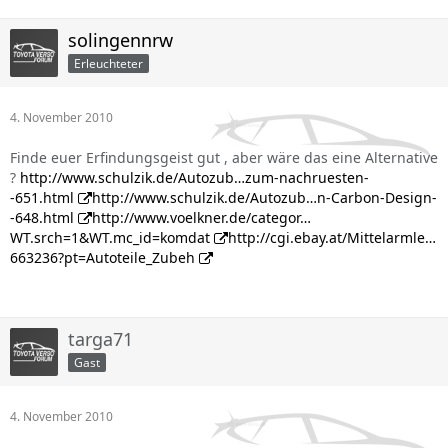
Sicherlich werd ich noch versuchen es mit speziellem Kleber
solingennrw
besser zu fixieren, da der beigefügte Kleber (eher
Teppichklebeband) zu schwach an den Ecken ist!
Erleuchteter
Und man könnte es noch besser rausschneiden......aber für
5 min. Arbeit finde ich mein Ergebnis gelungen!
4. November 2010
Ich kann aber nur jedem (Langstrecken-) Fahrer sagen: Es
ist eine echte Wohltat für den Ellenbogen!!
Finde euer Erfindungsgeist gut , aber wäre das eine Alternative
?
http://www.schulzik.de/Autozub…zum-nachruesten-
-651.html
http://www.schulzik.de/Autozub…n-Carbon-Design-
-648.html
http://www.voelkner.de/categor…
WT.srch=1&WT.mc_id=komdat
http://cgi.ebay.at/Mittelarmle…
663236?pt=Autoteile_Zubeh
targa71
Gast
4. November 2010