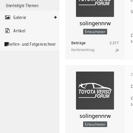
Unerledigte Themen
S
Galerie
solingennrw
Artikel
Erleuchteter
D
s
Beiträge
2.317
Reifen- und Felgenrechner
Karteneintrag
ja
2
D
s
solingennrw
Erleuchteter