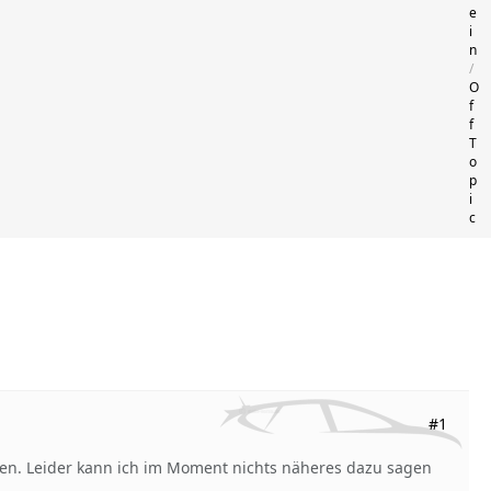
e
i
n
O
f
f
T
o
p
i
c
#1
orden. Leider kann ich im Moment nichts näheres dazu sagen