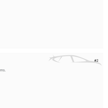
#2
ums.