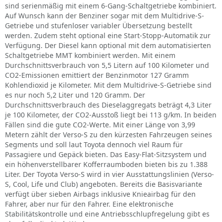
sind serienmäßig mit einem 6-Gang-Schaltgetriebe kombiniert.
Auf Wunsch kann der Benziner sogar mit dem Multidrive-S-
Getriebe und stufenloser variabler Übersetzung bestellt
werden. Zudem steht optional eine Start-Stopp-Automatik zur
Verfügung. Der Diesel kann optional mit dem automatisierten
Schaltgetriebe MMT kombiniert werden. Mit einem
Durchschnittsverbrauch von 5,5 Litern auf 100 Kilometer und
CO2-Emissionen emittiert der Benzinmotor 127 Gramm
Kohlendioxid je Kilometer. Mit dem Multidrive-S-Getriebe sind
es nur noch 5,2 Liter und 120 Gramm. Der
Durchschnittsverbrauch des Dieselaggregats beträgt 4,3 Liter
je 100 Kilometer, der CO2-Ausstoß liegt bei 113 g/km. In beiden
Fällen sind die gute CO2-Werte. Mit einer Länge von 3,99
Metern zählt der Verso-S zu den kürzesten Fahrzeugen seines
Segments und soll laut Toyota dennoch viel Raum für
Passagiere und Gepäck bieten. Das Easy-Flat-Sitzsystem und
ein höhenverstellbarer Kofferraumboden bieten bis zu 1.388
Liter. Der Toyota Verso-S wird in vier Ausstattungslinien (Verso-
S, Cool, Life und Club) angeboten. Bereits die Basisvariante
verfügt über sieben Airbags inklusive Knieairbag für den
Fahrer, aber nur für den Fahrer. Eine elektronische
Stabilitätskontrolle und eine Antriebsschlupfregelung gibt es