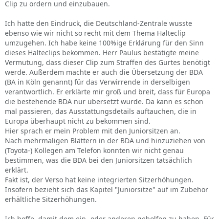
Clip zu ordern und einzubauen.
Ich hatte den Eindruck, die Deutschland-Zentrale wusste
ebenso wie wir nicht so recht mit dem Thema Halteclip
umzugehen. Ich habe keine 100%ige Erklärung für den Sinn
dieses Halteclips bekommen. Herr Paulus bestätigte meine
Vermutung, dass dieser Clip zum Straffen des Gurtes benötigt
werde. Außerdem machte er auch die Übersetzung der BDA
(BA in Köln genannt) für das Verwirrende in derselbigen
verantwortlich. Er erklärte mir groß und breit, dass für Europa
die bestehende BDA nur übersetzt wurde. Da kann es schon
mal passieren, das Ausstattungsdetails auftauchen, die in
Europa überhaupt nicht zu bekommen sind.
Hier sprach er mein Problem mit den Juniorsitzen an.
Nach mehrmaligen Blättern in der BDA und hinzuziehen von
(Toyota-) Kollegen am Telefon konnten wir nicht genau
bestimmen, was die BDA bei den Juniorsitzen tatsächlich
erklärt.
Fakt ist, der Verso hat keine integrierten Sitzerhöhungen.
Insofern bezieht sich das Kapitel "Juniorsitze" auf im Zubehör
erhältliche Sitzerhöhungen.
Ich hoffe, damit dem ein- oder anderen geholfen zu haben. Für