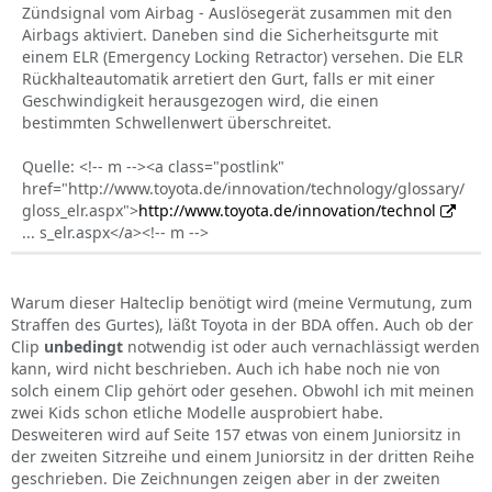
Zündsignal vom Airbag - Auslösegerät zusammen mit den
Airbags aktiviert. Daneben sind die Sicherheitsgurte mit
einem ELR (Emergency Locking Retractor) versehen. Die ELR
Rückhalteautomatik arretiert den Gurt, falls er mit einer
Geschwindigkeit herausgezogen wird, die einen
bestimmten Schwellenwert überschreitet.
Quelle: <!-- m --><a class="postlink"
href="http://www.toyota.de/innovation/technology/glossary/
gloss_elr.aspx">
http://www.toyota.de/innovation/technol
... s_elr.aspx</a><!-- m -->
Warum dieser Halteclip benötigt wird (meine Vermutung, zum
Straffen des Gurtes), läßt Toyota in der BDA offen. Auch ob der
Clip
unbedingt
notwendig ist oder auch vernachlässigt werden
kann, wird nicht beschrieben. Auch ich habe noch nie von
solch einem Clip gehört oder gesehen. Obwohl ich mit meinen
zwei Kids schon etliche Modelle ausprobiert habe.
Desweiteren wird auf Seite 157 etwas von einem Juniorsitz in
der zweiten Sitzreihe und einem Juniorsitz in der dritten Reihe
geschrieben. Die Zeichnungen zeigen aber in der zweiten